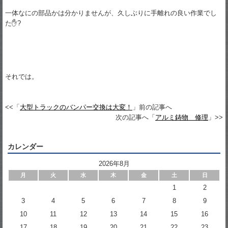
一体なにの部品かは分かりませんが、久しぶりに手離れの良い作業でし
た✋?
それでは。
<<「
大型トラックのバンパー交換は大変！
」前の記事へ
次の記事へ「
アルミ鋳物 修理
」>>
カレンダー
2026年8月
月
火
水
木
金
土
日
1
2
3
4
5
6
7
8
9
10
11
12
13
14
15
16
17
18
19
20
21
22
23