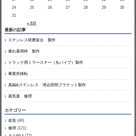
24
25
26
27
28
29
30
31
« 8月
最新の記事
ステンレス研磨架台 製作
垂れ幕用枠 製作
トラック用ミラーステー（丸パイプ）製作
事業所移転
真鍮&ステンレス 埋込照明ブラケット製作
蒸気釜 修理
カテゴリー
改造
(40)
修理
(121)
ろう付け
(77)