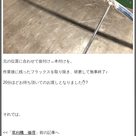
元の位置に合わせて仮付け→本付けを。
作業後に残ったフラックスを取り除き、研磨して無事終了♪
20分ほどお待ち頂いてのお渡しとなりました✋?
それでは。
<<「
草刈機 修理
」前の記事へ