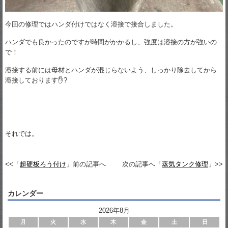
今回の修理ではハンダ付けではなく溶接で接合しました。
ハンダでも良かったのですが時間がかかるし、強度は溶接の方が強いの
で！
溶接する前には母材とハンダが混じらないよう、しっかり除去してから
溶接しております✋?
それでは。
<<「
超硬板ろう付け
」前の記事へ
次の記事へ「
蒸気タンク修理
」>>
カレンダー
2026年8月
月
火
水
木
金
土
日