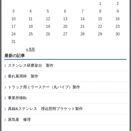
1
2
3
4
5
6
7
8
9
10
11
12
13
14
15
16
17
18
19
20
21
22
23
24
25
26
27
28
29
30
31
« 8月
最新の記事
ステンレス研磨架台 製作
垂れ幕用枠 製作
トラック用ミラーステー（丸パイプ）製作
事業所移転
真鍮&ステンレス 埋込照明ブラケット製作
蒸気釜 修理