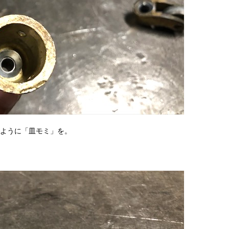
ように「皿モミ」を。