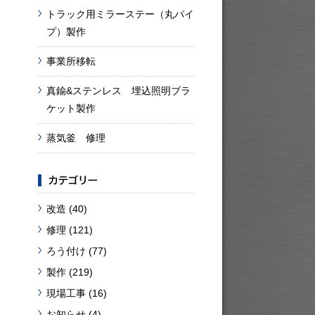
トラック用ミラーステー（丸パイ
プ）製作
事業所移転
真鍮&ステンレス 埋込照明ブラ
ケット製作
蒸気釜 修理
改造
(40)
修理
(121)
ろう付け
(77)
製作
(219)
現場工事
(16)
お知らせ
(4)