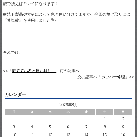
酸で洗えばキレイになります！
酸洗も製品や素材によって色々使い分けてますが、今回の焼け取りには
『希塩酸』を使用しました✋?
それでは。
<<「
慌てていると痛い目に…
」前の記事へ
次の記事へ「
ホッパー修理
」>>
カレンダー
2026年8月
月
火
水
木
金
土
日
1
2
3
4
5
6
7
8
9
10
11
12
13
14
15
16