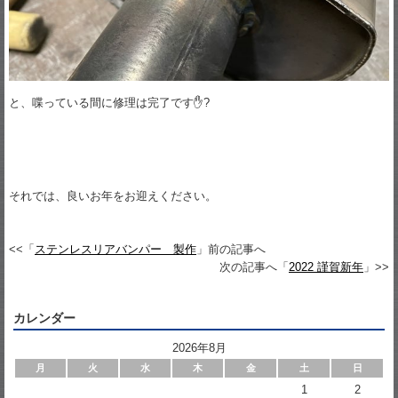
と、喋っている間に修理は完了です✋?
それでは、良いお年をお迎えください。
<<「
ステンレスリアバンパー 製作
」前の記事へ
次の記事へ「
2022 謹賀新年
」>>
カレンダー
2026年8月
月
火
水
木
金
土
日
1
2