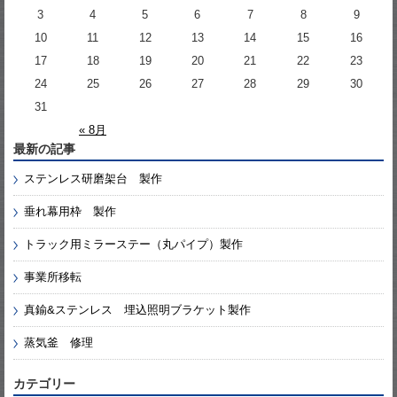
3
4
5
6
7
8
9
10
11
12
13
14
15
16
17
18
19
20
21
22
23
24
25
26
27
28
29
30
31
« 8月
最新の記事
ステンレス研磨架台 製作
垂れ幕用枠 製作
トラック用ミラーステー（丸パイプ）製作
事業所移転
真鍮&ステンレス 埋込照明ブラケット製作
蒸気釜 修理
カテゴリー