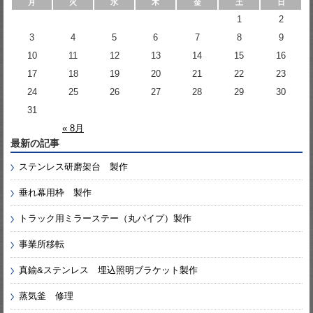
月
火
水
木
金
土
日
1
2
3
4
5
6
7
8
9
10
11
12
13
14
15
16
17
18
19
20
21
22
23
24
25
26
27
28
29
30
31
« 8月
最新の記事
ステンレス研磨架台 製作
垂れ幕用枠 製作
トラック用ミラーステー（丸パイプ）製作
事業所移転
真鍮&ステンレス 埋込照明ブラケット製作
蒸気釜 修理