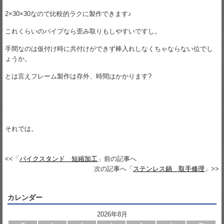
2×30×30なので比較的ラクに製作できます♪
これくらいのパイプなら歪み取りもしやすいですし。
手間なのは仮付け時に共付けができず棒入れしなくちゃならない位でし
ょうか。
とは言えフレーム製作は存外、時間はかかります?
それでは。
<<「
バイクスタンド 短縮加工
」前の記事へ
次の記事へ「
ステンレス鍋 取手修理
」>>
カレンダー
2026年8月