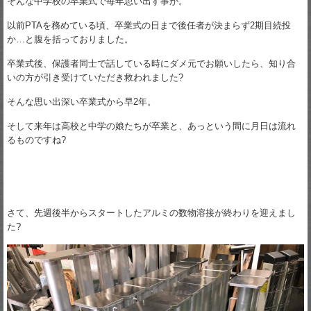
そんな中学校の卒業式で毎年思い出す事が。
以前PTAを務めている頃、卒業式の日まで後任者が決まらず2期目続投
か…と腹を括っておりました。
卒業式後、保護者同士で話している時にダメ元でお願いしたら、知り合
いの方が引き受けていただき救われました?
そんな思い出深い卒業式から早2年。
そして来年は高校と中学の娘たちが卒業と、あっという間に月日は流れ
るものですね?
さて、先週後半からスタートしたアルミの数物溶接が終わりを迎えまし
た?