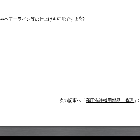
やヘアーライン等の仕上げも可能ですよ✋?
次の記事へ「
高圧洗浄機用部品 修理
」>