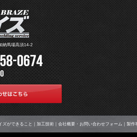
加納馬場高須14-2
イズができること
｜
加工技術
｜
会社概要・お問い合わせフォーム
｜
製作