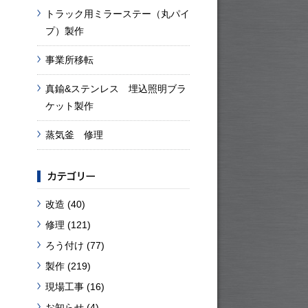
トラック用ミラーステー（丸パイ
プ）製作
事業所移転
真鍮&ステンレス 埋込照明ブラ
ケット製作
蒸気釜 修理
改造
(40)
修理
(121)
ろう付け
(77)
製作
(219)
現場工事
(16)
お知らせ
(4)