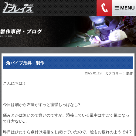
角パイプ治具 製作
2022.01.19
カテゴリー： 製作
こんにちは！
今日は朝から左瞼がずっと痙攣しっぱなし?
痛みとかは無いので良いのですが、溶接している最中はすごく気になっ
て仕方ない…
昨日はひたすら点付け溶接をし続けていたので、瞼もお疲れのようです?