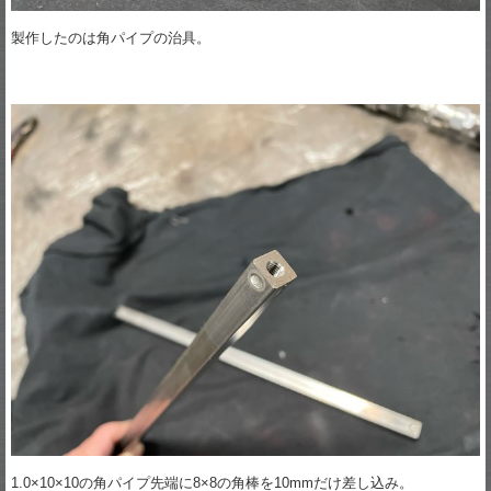
製作したのは角パイプの治具。
1.0×10×10の角パイプ先端に8×8の角棒を10mmだけ差し込み。