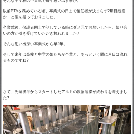
そんな中学校の卒業式で毎年思い出す事が。
以前PTAを務めている頃、卒業式の日まで後任者が決まらず2期目続投
か…と腹を括っておりました。
卒業式後、保護者同士で話している時にダメ元でお願いしたら、知り合
いの方が引き受けていただき救われました?
そんな思い出深い卒業式から早2年。
そして来年は高校と中学の娘たちが卒業と、あっという間に月日は流れ
るものですね?
さて、先週後半からスタートしたアルミの数物溶接が終わりを迎えまし
た?