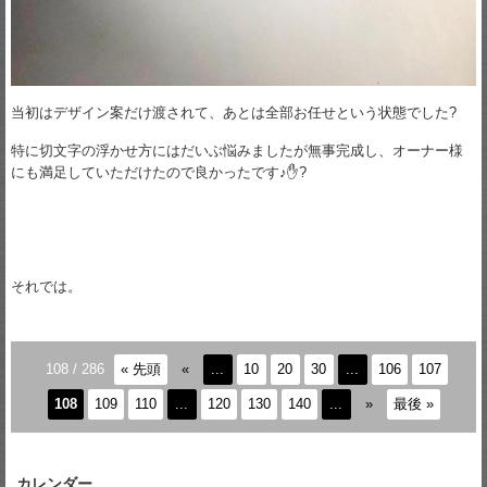
当初はデザイン案だけ渡されて、あとは全部お任せという状態でした?
特に切文字の浮かせ方にはだいぶ悩みましたが無事完成し、オーナー様
にも満足していただけたので良かったです♪✋?
それでは。
108 / 286
« 先頭
«
...
10
20
30
...
106
107
108
109
110
...
120
130
140
...
»
最後 »
カレンダー