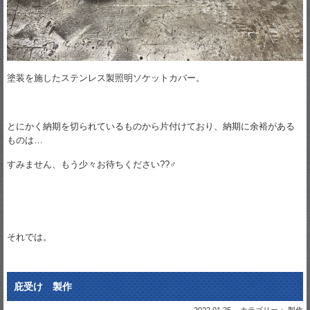
塗装を施したステンレス製照明ソケットカバー。
とにかく納期を切られているものから片付けており、納期に余裕がある
ものは…
すみません、もう少々お待ちください??‍♂️
それでは。
庇受け 製作
2022.01.25
カテゴリー： 製作