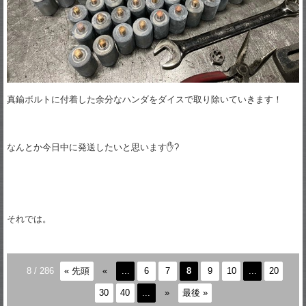
真鍮ボルトに付着した余分なハンダをダイスで取り除いていきます！
なんとか今日中に発送したいと思います✋?
それでは。
8 / 286
« 先頭
«
...
6
7
8
9
10
...
20
30
40
...
»
最後 »