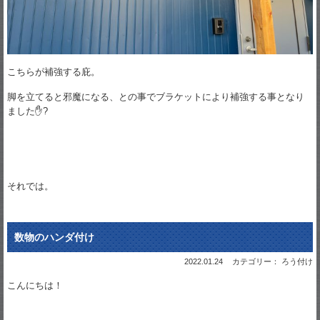
こちらが補強する庇。
脚を立てると邪魔になる、との事でブラケットにより補強する事となり
ました✋?
それでは。
数物のハンダ付け
2022.01.24
カテゴリー： ろう付け
こんにちは！