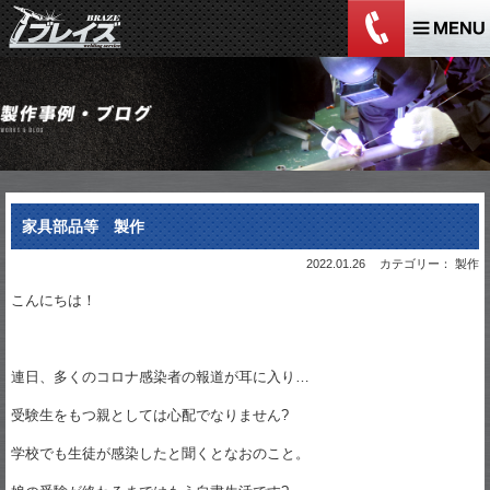
家具部品等 製作
2022.01.26
カテゴリー： 製作
こんにちは！
連日、多くのコロナ感染者の報道が耳に入り…
受験生をもつ親としては心配でなりません?
学校でも生徒が感染したと聞くとなおのこと。