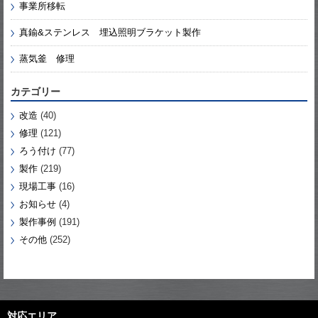
事業所移転
真鍮&ステンレス 埋込照明ブラケット製作
蒸気釜 修理
カテゴリー
改造
(40)
修理
(121)
ろう付け
(77)
製作
(219)
現場工事
(16)
お知らせ
(4)
製作事例
(191)
その他
(252)
対応エリア