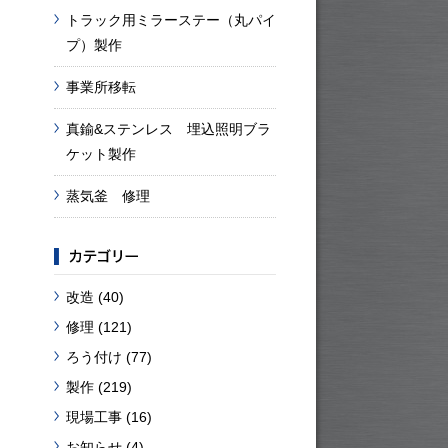
トラック用ミラーステー（丸パイ
プ）製作
事業所移転
真鍮&ステンレス 埋込照明ブラ
ケット製作
蒸気釜 修理
改造
(40)
修理
(121)
ろう付け
(77)
製作
(219)
現場工事
(16)
お知らせ
(4)