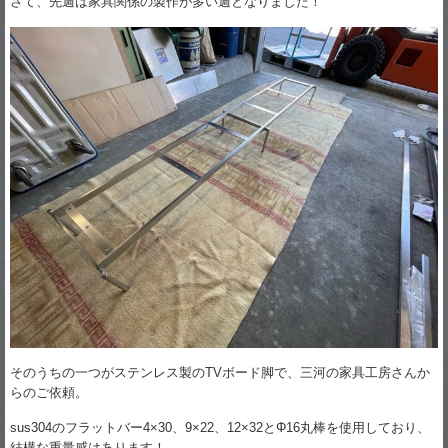
さて、先週は家具関係の製作が多い週となりました！
そのうちの一つがステンレス製のTVボード脚で、三河の家具工房さんか
らのご依頼。
sus304のフラットバー4×30、9×22、12×32とΦ16丸棒を使用しており、
結構な重量感はあります！