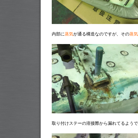
内部に
蒸気
が通る構造なのですが、その
蒸気
取り付けステーの溶接際から漏れてるようで