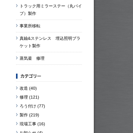
トラック用ミラーステー（丸パイ
プ）製作
事業所移転
真鍮&ステンレス 埋込照明ブラ
ケット製作
蒸気釜 修理
改造
(40)
修理
(121)
ろう付け
(77)
製作
(219)
現場工事
(16)
お知らせ
(4)