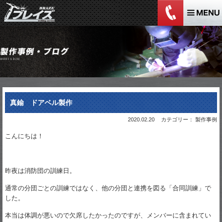
真鍮 ドアベル製作
2020.02.20
カテゴリー： 製作事例
こんにちは！
昨夜は消防団の訓練日。
通常の分団ごとの訓練ではなく、他の分団と連携を図る「合同訓練」で
した。
本当は体調が悪いので欠席したかったのですが、メンバーに含まれてい