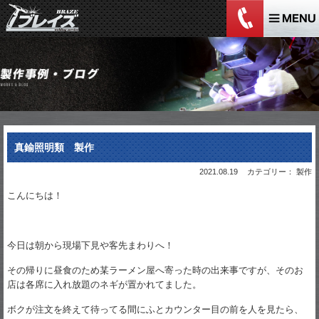
真鍮照明類 製作
2021.08.19
カテゴリー： 製作
こんにちは！
今日は朝から現場下見や客先まわりへ！
その帰りに昼食のため某ラーメン屋へ寄った時の出来事ですが、そのお
店は各席に入れ放題のネギが置かれてました。
ボクが注文を終えて待ってる間にふとカウンター目の前を人を見たら、