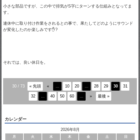
小さな部品ですが、この中で排気がS字にターンする仕組みとなってま
す。
連休中に取り付け作業をされるとの事で、果たしてどのようにサウンド
が変化したのか楽しみです✋?
それでは、良い休日を。
30 / 73
« 先頭
«
...
10
20
...
28
29
30
31
32
...
40
50
60
...
»
最後 »
カレンダー
2026年8月
月
火
水
木
金
土
日