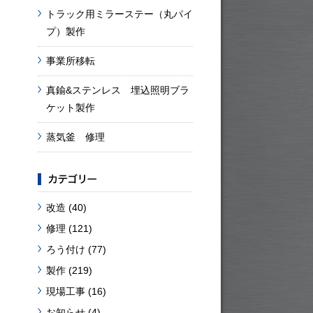
トラック用ミラーステー（丸パイ
プ）製作
事業所移転
真鍮&ステンレス 埋込照明ブラ
ケット製作
蒸気釜 修理
改造
(40)
修理
(121)
ろう付け
(77)
製作
(219)
現場工事
(16)
お知らせ
(4)