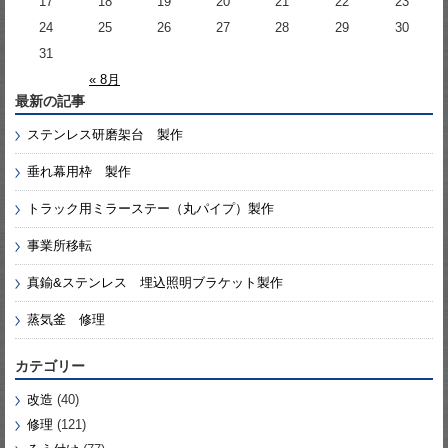
17
18
19
20
21
22
23
24
25
26
27
28
29
30
31
« 8月
最新の記事
ステンレス研磨架台 製作
垂れ幕用枠 製作
トラック用ミラーステー（丸パイプ）製作
事業所移転
真鍮&ステンレス 埋込照明ブラケット製作
蒸気釜 修理
カテゴリー
改造
(40)
修理
(121)