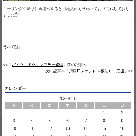
ツーリングの帰りに現場へ寄ると目地入れも終わっており完成しており
ました✋?
それでは。
<<「
バイク チタンマフラー修理
」前の記事へ
次の記事へ「
厨房用ステンレス板貼り 応援
」>>
カレンダー
2026年8月
月
火
水
木
金
土
日
1
2
3
4
5
6
7
8
9
10
11
12
13
14
15
16