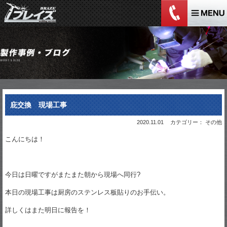
庇交換 現場工事
2020.11.01
カテゴリー： その他
こんにちは！
今日は日曜ですがまたまた朝から現場へ同行?
本日の現場工事は厨房のステンレス板貼りのお手伝い。
詳しくはまた明日に報告を！