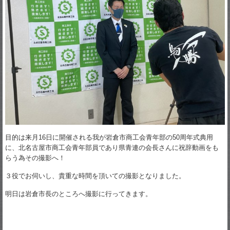
目的は来月16日に開催される我が岩倉市商工会青年部の50周年式典用
に、北名古屋市商工会青年部員であり県青連の会長さんに祝辞動画をも
らう為その撮影へ！
３役でお伺いし、貴重な時間を頂いての撮影となりました。
明日は岩倉市長のところへ撮影に行ってきます。