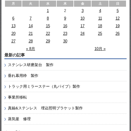
月
火
水
木
金
土
日
1
2
3
4
5
6
7
8
9
10
11
12
13
14
15
16
17
18
19
20
21
22
23
24
25
26
27
28
29
30
« 8月
10月 »
最新の記事
ステンレス研磨架台 製作
垂れ幕用枠 製作
トラック用ミラーステー（丸パイプ）製作
事業所移転
真鍮&ステンレス 埋込照明ブラケット製作
蒸気釜 修理