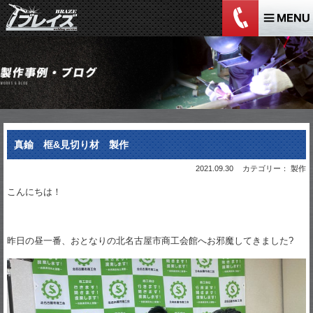
真鍮 框&見切り材 製作
2021.09.30
カテゴリー： 製作
こんにちは！
昨日の昼一番、おとなりの北名古屋市商工会館へお邪魔してきました?