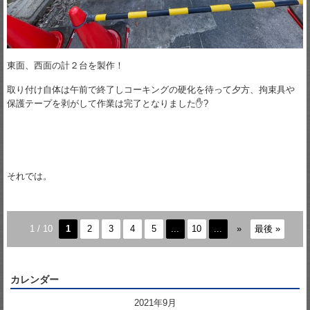
東面、西面の計２台を製作！
取り付け自体は午前で終了しコーキングの硬化を待って夕方、拘束具や
保護テープを剥がして作業は完了となりました✋?
それでは。
1 / 10
1
2
3
4
5
...
10
...
»
最後 »
カレンダー
2021年9月