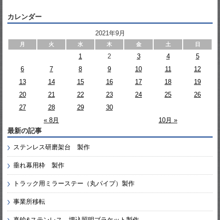
カレンダー
2021年9月
月
火
水
木
金
土
日
1
2
3
4
5
6
7
8
9
10
11
12
13
14
15
16
17
18
19
20
21
22
23
24
25
26
27
28
29
30
« 8月
10月 »
最新の記事
ステンレス研磨架台 製作
垂れ幕用枠 製作
トラック用ミラーステー（丸パイプ）製作
事業所移転
真鍮&ステンレス 埋込照明ブラケット製作