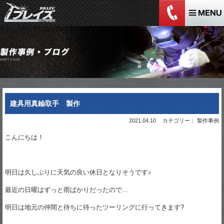
建具用真鍮取手 製作
2021.04.10
カテゴリー： 製作事例
こんにちは！
明日は久しぶりに天気の良い休日となりそうです♪
最近の日曜はずっと雨ばかりだったので…
明日は地元の仲間と待ちに待ったツーリングに行ってきます?