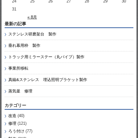
24
25
26
27
28
29
30
31
« 8月
最新の記事
ステンレス研磨架台 製作
垂れ幕用枠 製作
トラック用ミラーステー（丸パイプ）製作
事業所移転
真鍮&ステンレス 埋込照明ブラケット製作
蒸気釜 修理
カテゴリー
改造
(40)
修理
(121)
ろう付け
(77)