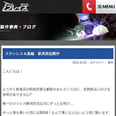
ステンレス＆真鍮 家具部品製作
2021.10.22
カテゴリー： 製作
こんにちは！
ようやく飲食店の時短営業も解除されたというのに、全然飲みに行ける
余裕がありません?
唯一のストレス解消方法なのにずっとお預け…
やっと落ち着いた頃には第6波！なんて事にならないよう切に願います。