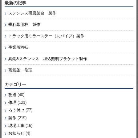
最新の記事
ステンレス研磨架台 製作
垂れ幕用枠 製作
トラック用ミラーステー（丸パイプ）製作
事業所移転
真鍮&ステンレス 埋込照明ブラケット製作
蒸気釜 修理
カテゴリー
改造
(40)
修理
(121)
ろう付け
(77)
製作
(219)
現場工事
(16)
お知らせ
(4)